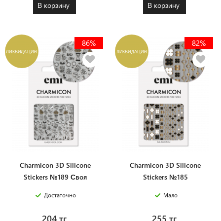
В корзину
В корзину
86%
82%
ЛИКВИДАЦИЯ
ЛИКВИДАЦИЯ
Charmicon 3D Silicone
Charmicon 3D Silicone
Stickers №189 Своя
Stickers №185
атмосфера
Четырехлистник
Достаточно
Мало
204 тг.
255 тг.