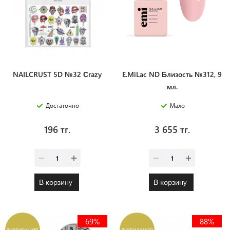
NAILCRUST 5D №32 Сrazy
E.MiLac ND Близость №312, 9
мл.
Достаточно
Мало
196 тг.
3 655 тг.
В корзину
В корзину
69%
88%
ЛИКВИДАЦИЯ
ЛИКВИДАЦИЯ