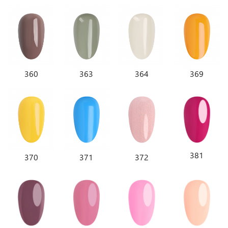
360
363
364
369
381
372
370
371