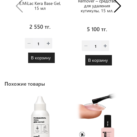
Remover – средство
E.MiLac Kera Base Gel,
для удаления
15 мл
кутикулы, 15 мл.
2 550 тг.
5 100 тг.
В корзину
В корзину
Похожие товары
Х