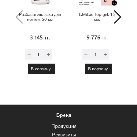
Разбавитель лака для
E.MiLac Top gel, 15
E
ногтей, 50 мл
мл.
3 145 тг.
9 776 тг.
В корзину
В корзину
Бренд
Продукция
Реквизиты