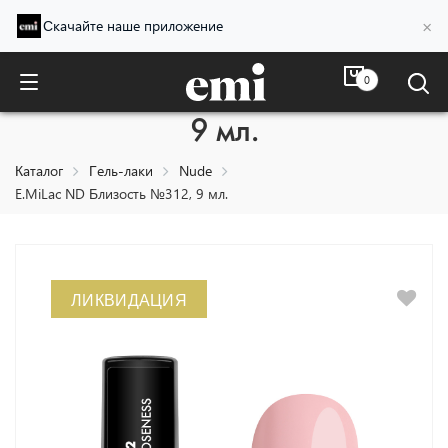
×
Скачайте наше приложение
0
E.MiLac ND Близость №312,
9 мл.
Каталог
Гель-лаки
Nude
E.MiLac ND Близость №312, 9 мл.
ЛИКВИДАЦИЯ