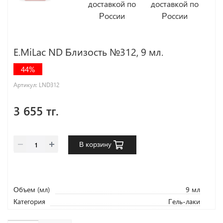
E.MiLac ND Близость №312, 9 мл.
44%
Артикул:
LND312
3 655 тг.
В корзину
Объем (мл)
9 мл
Категория
Гель-лаки