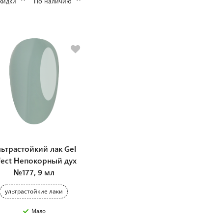
кидки
По наличию
ьтрастойкий лак Gel
fect Непокорный дух
№177, 9 мл
ультрастойкие лаки
Мало