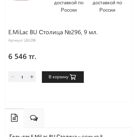
E.MiLac BU Столица №296, 9 мл.
Артикул:
LBU296
6 546 тг.
В корзину
Гель-лак E.MiLac BU Столица
– один из 8