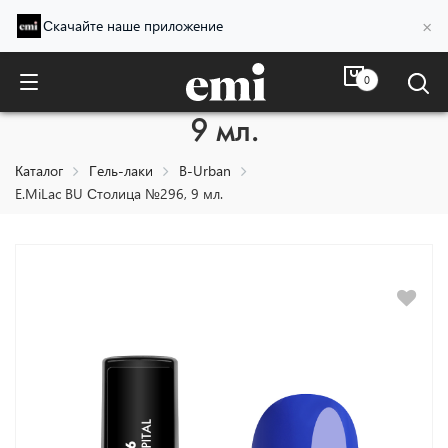
×
Скачайте наше приложение
0
E.MiLac BU Столица №296,
9 мл.
Каталог
Гель-лаки
B-Urban
E.MiLac BU Столица №296, 9 мл.