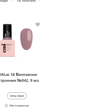
кидки
По наличию
.MiLac SE Винтажное
строение №042, 9 мл.
гель-лаки
Нет в наличии