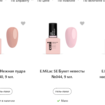
ти
По алфавиту
По цене
По новизне
По величине с
E Нежная пудра
E.MiLac SE Букет невесты
E
0, 9 мл.
№044, 9 мл.
на
ль-лаки
гель-лаки
т в наличии
Мало