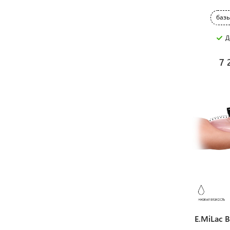
базы
Д
7 
E.MiLac B