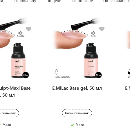
ти
По алфавиту
По цене
По новизне
По величине с
ulpt-Maxi Base
E.MiLac Base gel, 50 мл
E.
, 50 мл
 гель-лак
базы гель-лак
Мало
Мало