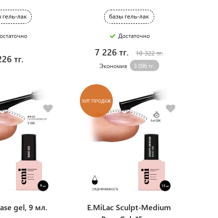
 гель-лак
базы гель-лак
остаточно
Достаточно
7 226 тг.
10 322 тг.
226 тг.
Экономия
3 096 тг.
ХИТ ПРОДАЖ
ase gel, 9 мл.
E.MiLac Sculpt-Medium