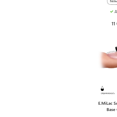
базы
Д
11 
E.MiLac 
Base 