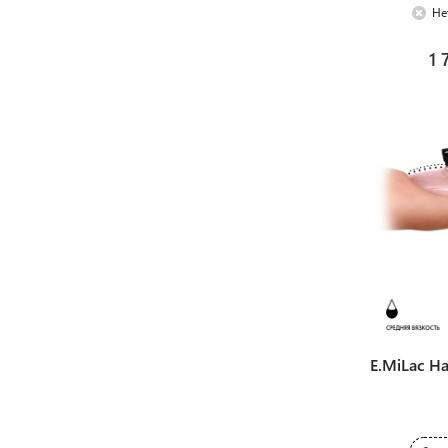
Не
1 
E.MiLac Ha