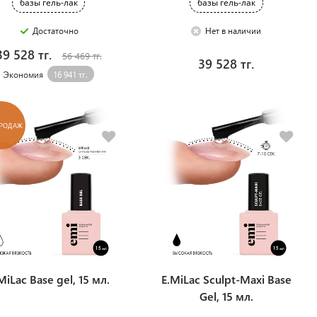
базы гель-лак
базы гель-лак
Достаточно
Нет в наличии
39 528 тг.
56 469 тг.
39 528 тг.
Экономия
16 941 тг.
ПРОДАЖ
MiLac Base gel, 15 мл.
E.MiLac Sculpt-Maxi Base
Gel, 15 мл.