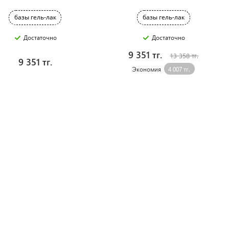
базы гель-лак
базы гель-лак
Достаточно
Достаточно
9 351 тг.
13 358 тг.
9 351 тг.
Экономия
4 007 тг.