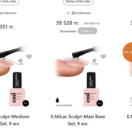
 гель-лак
базы гель-лак
остаточно
Достаточно
39 528 тг.
56 469 тг.
051 тг.
Экономия
16 941 тг.
ХИТ 
Sculpt-Medium
E.MiLac Sculpt-Maxi Base
E.
Gel, 9 мл.
Gel, 9 мл.