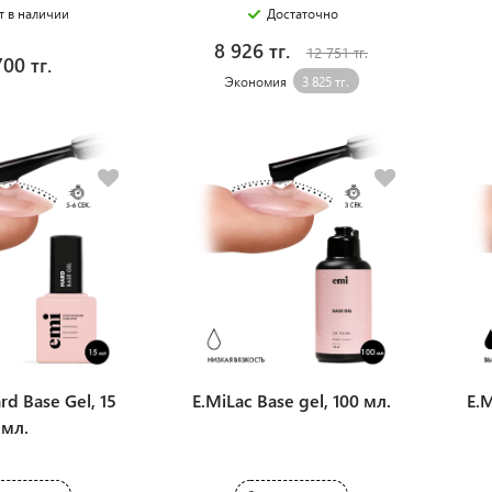
т в наличии
Достаточно
8 926 тг.
12 751 тг.
700 тг.
Экономия
3 825 тг.
rd Base Gel, 15
E.MiLac Base gel, 100 мл.
E.M
мл.