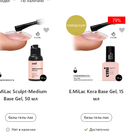
кидки
По наличию
79%
ЛИКВИДАЦИЯ
MiLac Sculpt-Medium
E.MiLac Kera Base Gel, 15
Base Gel, 50 мл
мл
базы гель-лак
базы гель-лак
Нет в наличии
Достаточно