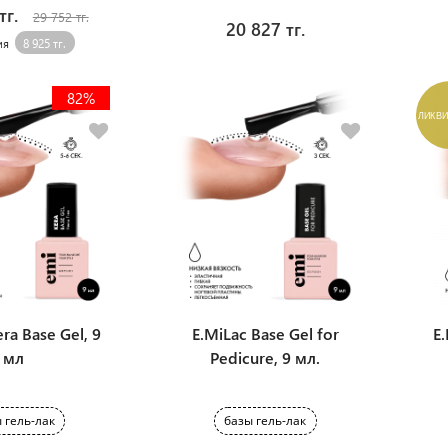
тг.
29 752 тг.
20 827 тг.
ия
8 925 тг.
82%
ЛИКВ
ra Base Gel, 9
E.MiLac Base Gel for
E.
мл
Pedicure, 9 мл.
 гель-лак
базы гель-лак