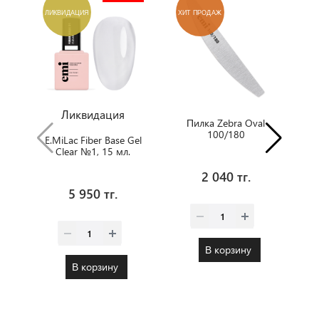
ЛИКВИДАЦИЯ
ХИТ ПРОДАЖ
Х
Ликвидация
Пилка Zebra Oval
100/180
E.MiLac Fiber Base Gel
Clear №1, 15 мл.
2 040 тг.
5 950 тг.
В корзину
В корзину