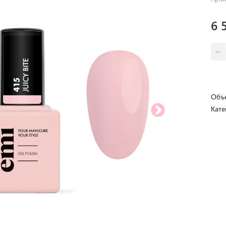
6 
Объе
Кате