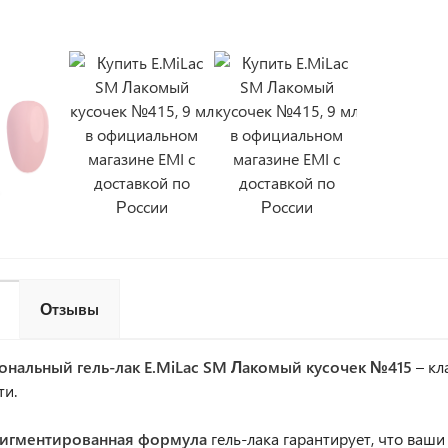
Отзывы
нальный гель-лак
E.MiLac SM Лакомый кусочек №415
– кл
ти.
игментированная формула
гель-лака гарантирует, что ваши