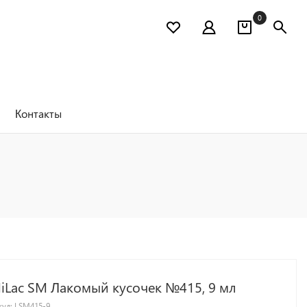
0
Контакты
MiLac SM Лакомый кусочек №415, 9 мл
кул:
LSM415-9