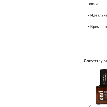
носки.
• Идеальна
•
Время по
Сопутствую