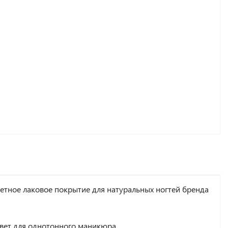
етное лаковое покрытие для натуральных ногтей бренда
вет для однотонного маникюра.