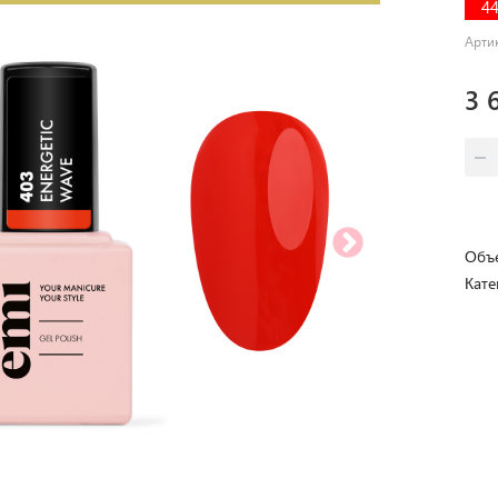
4
Арти
3 
Объе
Кате