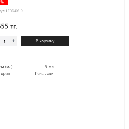
4%
кул:
LFDD403-9
655 тг.
В корзину
м (мл)
9 мл
гория
Гель-лаки