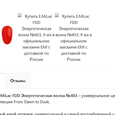
Отзывы
E.MiLac FDD Энергетическая волна №403
– универсальное цв
ллекции From Dawn to Dusk.
ый алый оттенок
, универсальный и самый востребованный ц