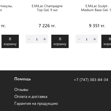
утикулы,
E.MiLac Champagne
E.MiLac Sculpt-
л
Top Gel, 9 мл
Medium Base Gel, 
мл.
 тг.
7 226 тг.
9 351 тг.
В
В
корзину
корзину
корз
Помощь
+7 (747) 383-84-34
Отзывы
Оплата и доставка
Гарантия на продукцию