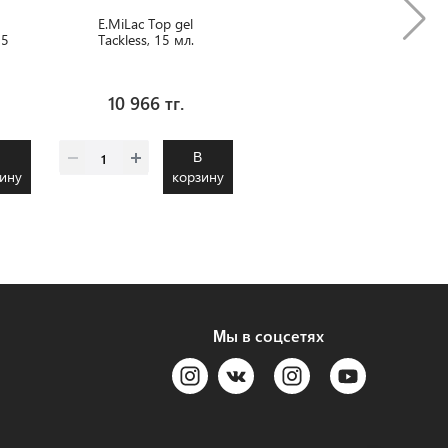
E.MiLac Top gel
15
Tackless, 15 мл.
10 966 тг.
В
В
ину
корзину
Мы в соцсетях