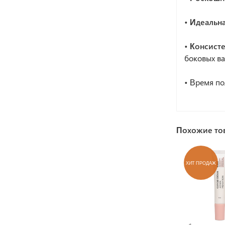
• Идеальна
• Консист
боковых ва
•
Время по
Похожие то
ХИТ ПРОДАЖ