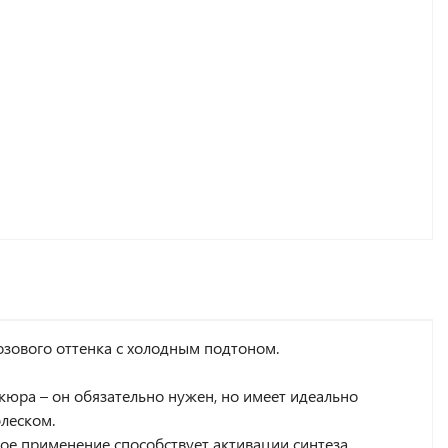
озового оттенка с холодным подтоном.
икюра – он обязательно нужен, но имеет идеально
леском.
ное применение способствует активации синтеза