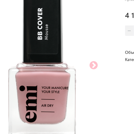
4 1
Объе
Кате