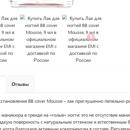
Отзывы
сстановления BB cover Mousse – лак приглушенно пепельно-р
 маникюра в тренде на «голые» ногти: это не отсутствие ман
адкую поверхность с натуральным оттенком и естественным б
т ногти благодаря активным компонентам в составе. Регуляр