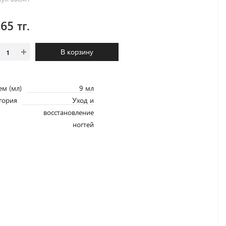
65 тг.
В корзину
м (мл)
9 мл
гория
Уход и
восстановление
ногтей