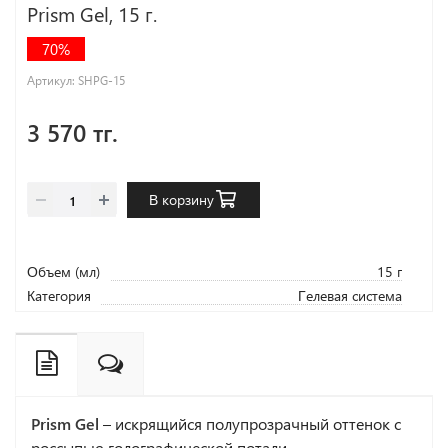
Prism Gel, 15 г.
70%
Артикул:
SHPG-15
3 570 тг.
В корзину
Объем (мл)
15 г
Категория
Гелевая система
Prism Gel
– искрящийся полупрозрачный оттенок с
россыпью голографической потали.