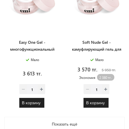
Easy One Gel -
Soft Nude Gel -
многофункциональный
камуфлирующий гель для
прозрачный однофазный
моделирования, 15 г.
Мало
Мало
гель для моделирования, 15
3 570 тг.
г.
5 950 тг.
3 613 тг.
Экономия
2 380 тг.
В корзину
В корзину
Показать ещё