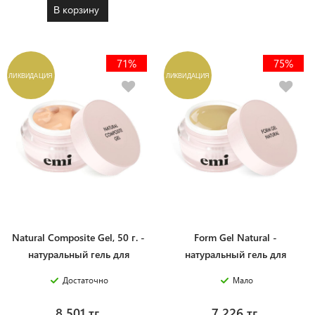
В корзину
71%
75%
ЛИКВИДАЦИЯ
ЛИКВИДАЦИЯ
Natural Composite Gel, 50 г. -
Form Gel Natural -
натуральный гель для
натуральный гель для
моделирования и
моделирования на формах,
Достаточно
Мало
запечатывания натуральных
50 г.
ногтей
8 501 тг.
7 226 тг.