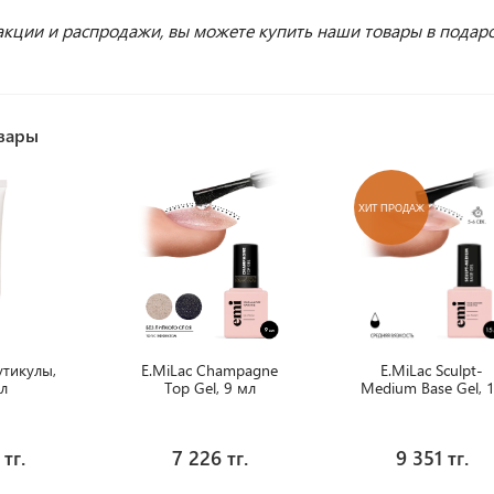
 акции и распродажи, вы можете купить наши товары в подаро
вары
ХИТ ПРОДАЖ
утикулы,
E.MiLac Champagne
E.MiLac Sculpt-
л
Top Gel, 9 мл
Medium Base Gel, 
мл.
 тг.
7 226 тг.
9 351 тг.