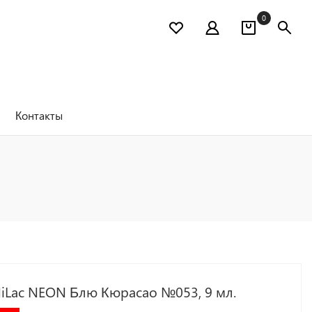
0
Контакты
MiLac NEON Блю Кюрасао №053, 9 мл.