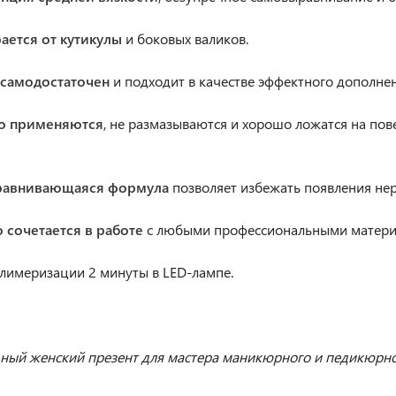
рается от кутикулы
и боковых валиков.
к самодостаточен
и подходит в качестве эффектного дополнен
ко применяются
, не размазываются и хорошо ложатся на пове
равнивающаяся формула
позволяет избежать появления не
о сочетается в работе
с любыми профессиональными материал
лимеризации 2 минуты в LED-лампе.
ный женский презент для мастера маникюрного и педикюрно