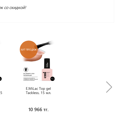
к со скидкой!
ХИТ ПРОДАЖ
E.MiLac Top gel
15
Tackless, 15 мл.
10 966 тг.