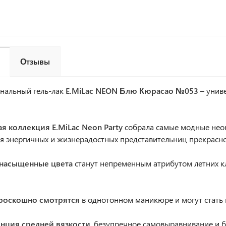
Отзывы
нальный гель-лак
E.MiLac NEON Блю Кюрасао №053
– унив
ая коллекция E.MiLac Neon Party
собрала самые модные нео
я энергичных и жизнерадостных представительниц прекрасно
 насыщенные цвета
станут непременным атрибутом летних кл
 роскошно смотрятся
в однотонном маникюре и могут стать
енция средней вязкости
, безупречное самовыравнивание и 