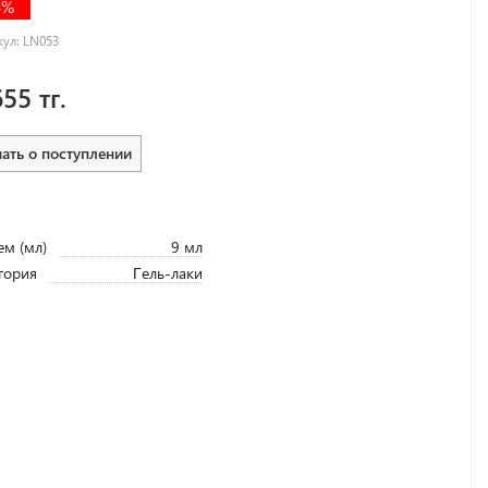
4%
кул:
LN053
655 тг.
нать о поступлении
м (мл)
9 мл
гория
Гель-лаки