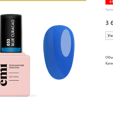
4
Арти
3 
Уз
Объе
Кате