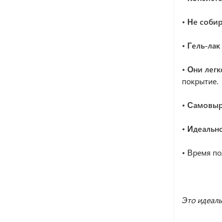
• Не соби
• Гель-ла
• Они лег
покрытие.
• Самовы
• Идеальн
•
Время по
Это идеаль