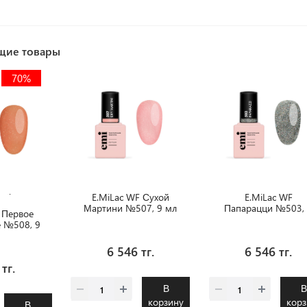
щие товары
70%
ация
E.MiLac WF Сухой
E.MiLac WF
Мартини №507, 9 мл
Папарацци №503,
 Первое
мл
 №508, 9
6 546 тг.
6 546 тг.
тг.
В
корзину
корз
В