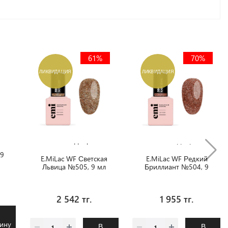
61%
70%
ЛИКВИДАЦИЯ
ЛИКВИДАЦИЯ
Ликвидация
Ликвидация
 9
E.MiLac WF Светская
E.MiLac WF Редкий
Львица №505, 9 мл
Бриллиант №504, 9
мл
2 542 тг.
1 955 тг.
В
ину
В
В