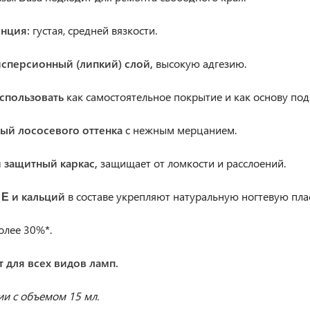
енция:
густая, средней вязкости.
исперсионный (липкий) слой,
высокую адгезию.
спользовать
как самостоятельное покрытие и как основу под 
ный лососевого оттенка
с нежным мерцанием.
 защитный каркас,
защищает от ломкости и расслоений.
 Е и кальций
в составе укрепляют натуральную ногтевую пла
олее 30%
*
.
т для всех видов ламп.
ии с объемом 15 мл.