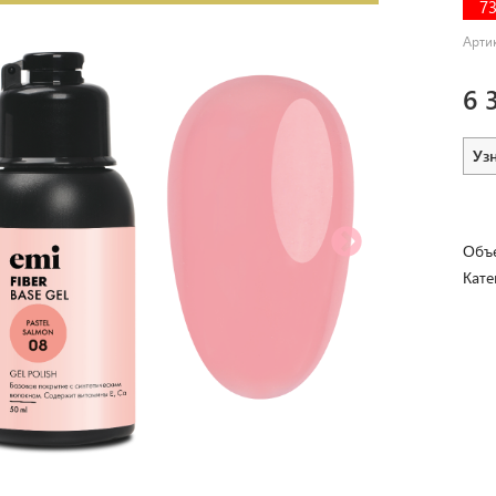
7
Арти
6 
Уз
Объе
Кате