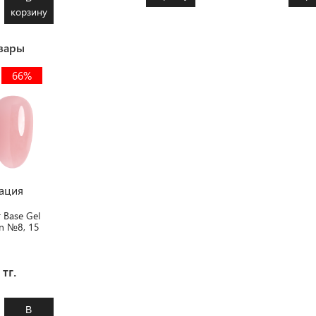
корзину
вары
66%
ация
r Base Gel
on №8, 15
 тг.
В