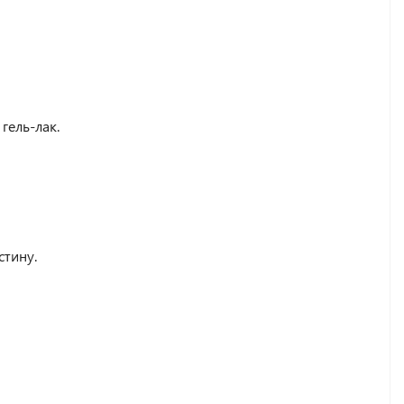
гель-лак.
стину.