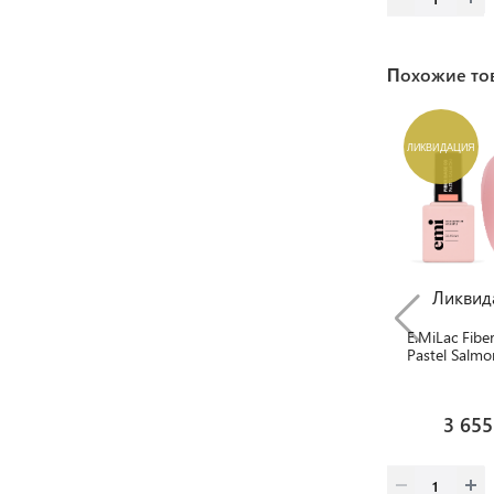
Похожие то
ЛИКВИДАЦИЯ
Ликвид
E.MiLac Fibe
Pastel Salm
мл.
3 655