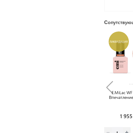
Сопутствую
ЛИКВИДАЦИЯ
Ликвид
E.MiLac WF
Впечатление
мл
1 955 