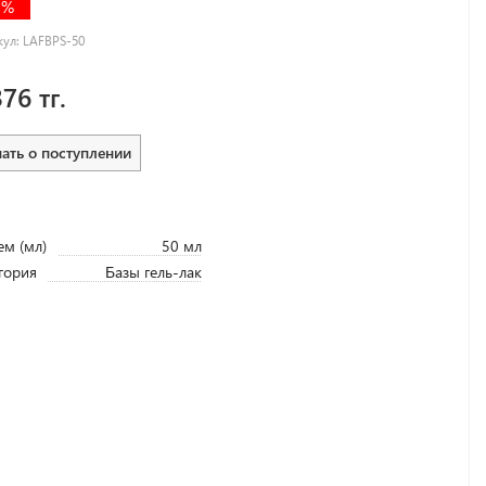
3%
кул:
LAFBPS-50
376 тг.
нать о поступлении
м (мл)
50 мл
гория
Базы гель-лак