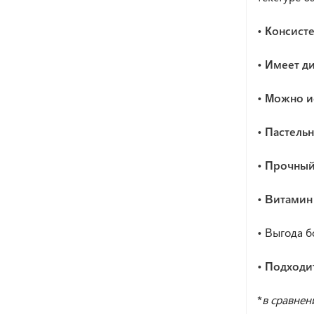
• Консист
• Имеет д
• Можно и
• Пастель
• Прочный
• Витамин
•
Выгода б
• Подходи
*
в сравнен