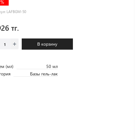
2%
кул:
LAFBGM-50
926 тг.
В корзину
м (мл)
50 мл
гория
Базы гель-лак