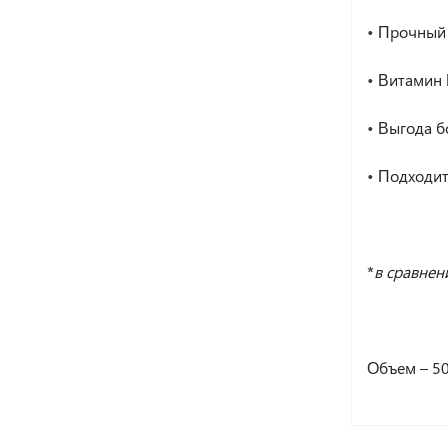
•
Прочный з
•
Витамин Е
•
Выгода б
•
Подходит 
*
в сравнен
Объем – 50