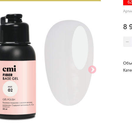
6
Арти
8 
Объе
Кате