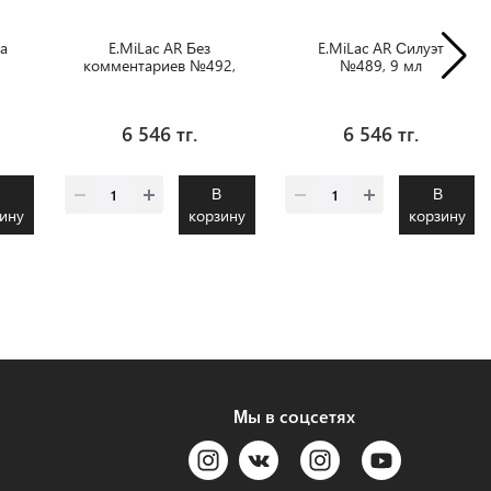
а
E.MiLac AR Без
E.MiLac AR Силуэт
комментариев №492,
№489, 9 мл
9 мл
6 546 тг.
6 546 тг.
В
В
В
ину
корзину
корзину
Мы в соцсетях