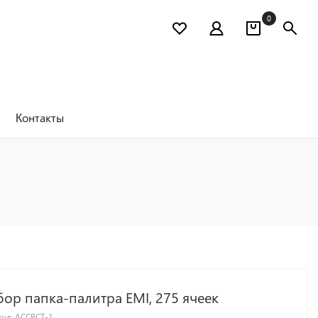
0
Контакты
ор папка-палитра EMI, 275 ячеек
кул:
ACCBCT-1