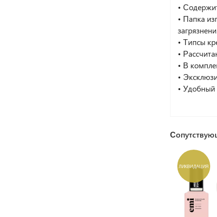
• Содержит
• Папка из
загрязнени
• Типсы кр
• Рассчита
• В компле
• Эксклюзи
• Удобный 
Сопутствую
ЛИКВИДАЦИЯ