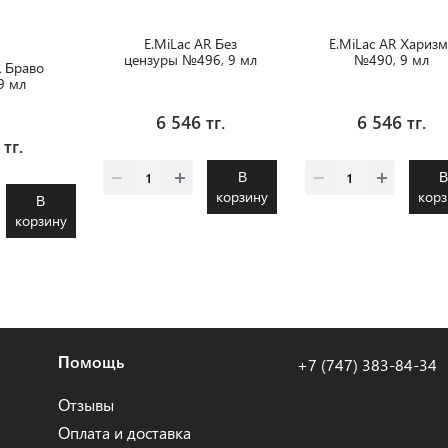
ация
E.MiLac AR Без
E.MiLac AR Харизм
цензуры №496, 9 мл
№490, 9 мл
R Браво
9 мл
6 546 тг.
6 546 тг.
 тг.
В
корзину
корз
В
корзину
Помощь
+7 (747) 383-84-34
Отзывы
Оплата и доставка